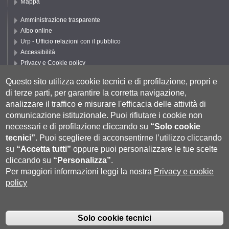
Mappa
Amministrazione trasparente
Albo online
Urp - Ufficio relazioni con il pubblico
Accessibilità
Privacy e Cookie policy
Cookie settings
Questo sito utilizza cookie tecnici e di profilazione, propri e
Segui UNISI
di terze parti, per garantire la corretta navigazione,
analizzare il traffico e misurare l'efficacia delle attività di
comunicazione istituzionale.
Puoi rifiutare i cookie non
necessari e di profilazione cliccando su
“Solo cookie
tecnici”
.
Puoi scegliere di acconsentirne l’utilizzo cliccando
su
“Accetta tutti”
oppure puoi personalizzare le tue scelte
cliccando su
“Personalizza”
.
Per maggiori informazioni leggi la nostra
Privacy e cookie
policy
Università degli Studi di Siena
- Rettorato, via Banchi di Sotto 55, 53100
Siena ITALIA
Solo cookie tecnici
P.IVA 00273530527 | C.F. 80002070524 |
Coordinate bancarie
|
Caselle