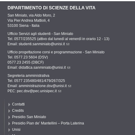
DIPARTIMENTO DI SCIENZE DELLA VITA
San Miniato, via Aldo Moro, 2
Via Pier Andrea Mattioli, 4
53100 Siena - Italia
Ufficio Servizi agli studenti - San Miniato
Tel. 0577/235525 (attivo dal lunedì al venerdì in orario 12 - 13)
Email:
studenti.sanminiato@unisi.it
Ufficio progettazione corsi e programmazione - San Miniato
Tel. 0577.23 5604 (DSV)
0577.23 2455 (DBCF)
Email:
didattica.sanminiato@unisi.it
Segreteria amministrativa
Tel. 0577 235480/481/479/267/325
Email:
amministrazione.dsv@unisi.it
PEC:
pec.dsv@pec.unisipec.it
Contatti
Credits
Presidio San Miniato
Presidio Pian de’ Mantellini – Porta Laterina
Unisi