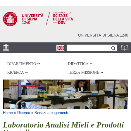
Salta al
contenuto
principale
UNIVERSITÀ DI SIENA 1240
Form di ricerca
Cerca
SEDE
DIPARTIMENTO
DIDATTICA
CORE FACILITIES
RICERCA
TERZA MISSIONE
LABORATORI
BIBLIOTECHE
SERVIZI
Tu sei qui
Home
»
Ricerca
»
Servizi a pagamento
Laboratorio Analisi Mieli e Prodotti