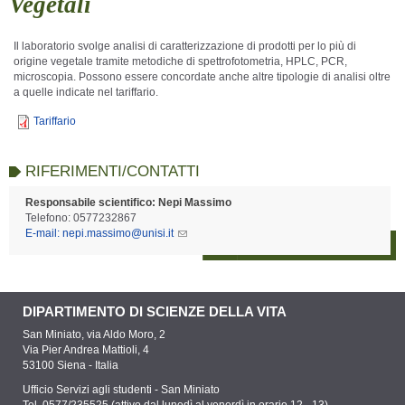
Vegetali
Il laboratorio svolge analisi di caratterizzazione di prodotti per lo più di
origine vegetale tramite metodiche di spettrofotometria, HPLC, PCR,
microscopia. Possono essere concordate anche altre tipologie di analisi oltre
a quelle indicate nel tariffario.
Tariffario
RIFERIMENTI/CONTATTI
Responsabile scientifico: Nepi Massimo
Telefono: 0577232867
E-mail: nepi.massimo@unisi.it
DIPARTIMENTO DI SCIENZE DELLA VITA
San Miniato, via Aldo Moro, 2
Via Pier Andrea Mattioli, 4
53100 Siena - Italia
Ufficio Servizi agli studenti - San Miniato
Tel. 0577/235525 (attivo dal lunedì al venerdì in orario 12 - 13)