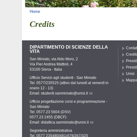
Tu sei qui
Home
Credits
DIPARTIMENTO DI SCIENZE DELLA
Contat
VITA
Credit
San Miniato, via Aldo Moro, 2
Presid
Via Pier Andrea Mattioli, 4
Presid
53100 Siena - Italia
Unisi
Ufficio Servizi agli studenti - San Miniato
Mapp
Tel. 0577/235525 (attivo dal lunedì al venerdì in
orario 12 - 13)
Email:
studenti.sanminiato@unisi.it
Ufficio progettazione corsi e programmazione -
San Miniato
Tel. 0577.23 5604 (DSV)
0577.23 2455 (DBCF)
Email:
didattica.sanminiato@unisi.it
Segreteria amministrativa
Tel. 0577 235480/481/479/267/325