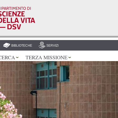
Salta al
contenuto
principale
BIBLIOTECHE
SERVIZI
CERCA
TERZA MISSIONE