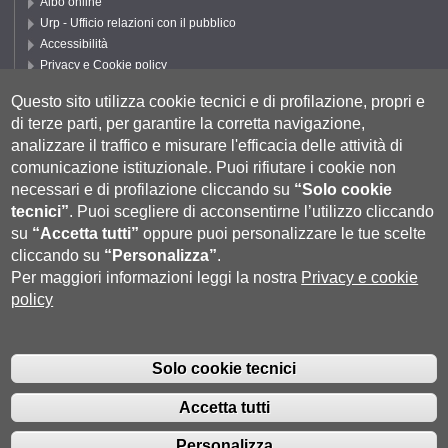
Albo online
Urp - Ufficio relazioni con il pubblico
Accessibilità
Privacy e Cookie policy
Cookie settings
Questo sito utilizza cookie tecnici e di profilazione, propri e
Segui UNISI
di terze parti, per garantire la corretta navigazione,
analizzare il traffico e misurare l'efficacia delle attività di
comunicazione istituzionale.
Puoi rifiutare i cookie non
necessari e di profilazione cliccando su
“Solo cookie
tecnici”
.
Puoi scegliere di acconsentirne l’utilizzo cliccando
su
“Accetta tutti”
oppure puoi personalizzare le tue scelte
cliccando su
“Personalizza”
.
Per maggiori informazioni leggi la nostra
Privacy e cookie
policy
Università degli Studi di Siena
- Rettorato, via Banchi di Sotto 55, 53100
Siena ITALIA
Solo cookie tecnici
P.IVA 00273530527 | C.F. 80002070524 |
Coordinate bancarie
|
Caselle
Pec: Posta Elettronica Certificata
|
Fatturazione Elettronica
Accetta tutti
Contatti:
urp@unisi.it
- URP - Ufficio Relazioni con il Pubblico Tel.
0577 235555 (dal lunedì al venerdì dalle 9.30 alle 10.30)
Personalizza