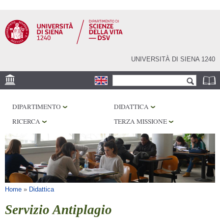
Salta al
contenuto
principale
UNIVERSITÀ DI SIENA 1240
Form di ricerca
Cerca
SEDE
DIPARTIMENTO
DIDATTICA
CORE FACILITIES
RICERCA
TERZA MISSIONE
LABORATORI
BIBLIOTECHE
SERVIZI
Tu sei qui
Home
»
Didattica
Servizio Antiplagio