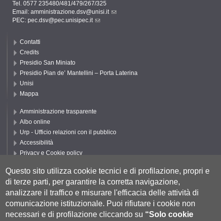
Tel. 0577 235480/481/479/267/325
Email:
amministrazione.dsv@unisi.it
PEC:
pec.dsv@pec.unisipec.it
Contatti
Credits
Presidio San Miniato
Presidio Pian de’ Mantellini – Porta Laterina
Unisi
Mappa
Amministrazione trasparente
Albo online
Urp - Ufficio relazioni con il pubblico
Accessibilità
Privacy e Cookie policy
Cookie settings
Questo sito utilizza cookie tecnici e di profilazione, propri e
Segui UNISI
di terze parti, per garantire la corretta navigazione,
analizzare il traffico e misurare l'efficacia delle attività di
comunicazione istituzionale.
Puoi rifiutare i cookie non
necessari e di profilazione cliccando su
“Solo cookie