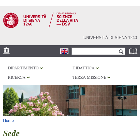
Salta al
contenuto
principale
UNIVERSITÀ DI SIENA 1240
Form di ricerca
Cerca
SEDE
DIPARTIMENTO
DIDATTICA
CORE FACILITIES
RICERCA
TERZA MISSIONE
LABORATORI
BIBLIOTECHE
SERVIZI
Tu sei qui
Home
Sede