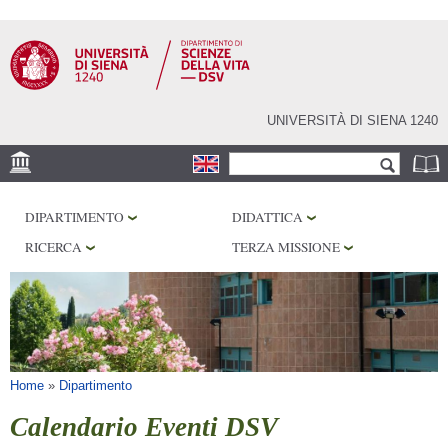
Salta al
contenuto
principale
UNIVERSITÀ DI SIENA 1240
Form di ricerca
Cerca
SEDE
DIPARTIMENTO
DIDATTICA
CORE FACILITIES
RICERCA
TERZA MISSIONE
LABORATORI
BIBLIOTECHE
SERVIZI
Tu sei qui
Home
»
Dipartimento
Calendario Eventi DSV