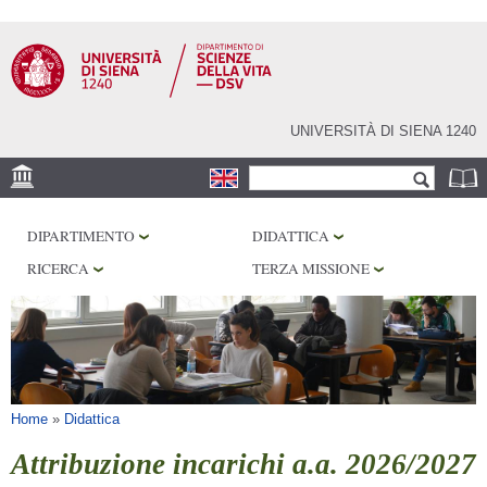
Salta al
contenuto
principale
UNIVERSITÀ DI SIENA 1240
Form di ricerca
Cerca
SEDE
DIPARTIMENTO
DIDATTICA
CORE FACILITIES
RICERCA
TERZA MISSIONE
LABORATORI
BIBLIOTECHE
SERVIZI
Tu sei qui
Home
»
Didattica
Attribuzione incarichi a.a. 2026/2027