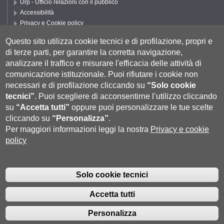
Urp - Ufficio relazioni con il pubblico
Accessibilità
Privacy e Cookie policy
Cookie settings
Questo sito utilizza cookie tecnici e di profilazione, propri e
Segui UNISI
di terze parti, per garantire la corretta navigazione,
analizzare il traffico e misurare l'efficacia delle attività di
comunicazione istituzionale.
Puoi rifiutare i cookie non
necessari e di profilazione cliccando su
“Solo cookie
tecnici”
.
Puoi scegliere di acconsentirne l’utilizzo cliccando
su
“Accetta tutti”
oppure puoi personalizzare le tue scelte
cliccando su
“Personalizza”
.
Per maggiori informazioni leggi la nostra
Privacy e cookie
policy
Università degli Studi di Siena
- Rettorato, via Banchi di Sotto 55, 53100
Siena ITALIA
Solo cookie tecnici
P.IVA 00273530527 | C.F. 80002070524 |
Coordinate bancarie
|
Caselle
Pec: Posta Elettronica Certificata
|
Fatturazione Elettronica
Accetta tutti
Contatti:
urp@unisi.it
- URP - Ufficio Relazioni con il Pubblico Tel.
0577 235555 (dal lunedì al venerdì dalle 9.30 alle 10.30)
Personalizza