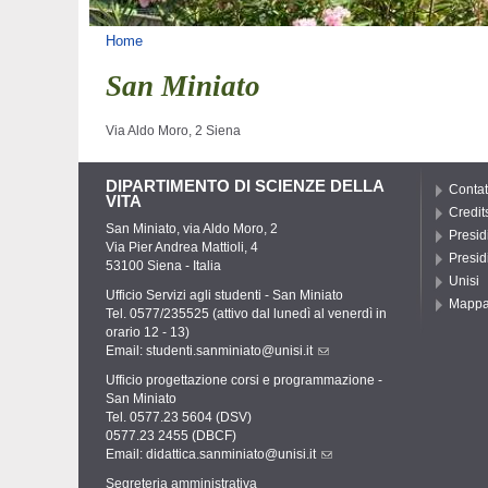
Tu sei qui
Home
San Miniato
Via Aldo Moro, 2 Siena
DIPARTIMENTO DI SCIENZE DELLA
Contat
VITA
Credit
San Miniato, via Aldo Moro, 2
Presid
Via Pier Andrea Mattioli, 4
Presid
53100 Siena - Italia
Unisi
Ufficio Servizi agli studenti - San Miniato
Mapp
Tel. 0577/235525 (attivo dal lunedì al venerdì in
orario 12 - 13)
Email:
studenti.sanminiato@unisi.it
Ufficio progettazione corsi e programmazione -
San Miniato
Tel. 0577.23 5604 (DSV)
0577.23 2455 (DBCF)
Email:
didattica.sanminiato@unisi.it
Segreteria amministrativa