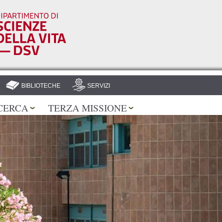
Salta al
contenuto
principale
BIBLIOTECHE
SERVIZI
CERCA
TERZA MISSIONE