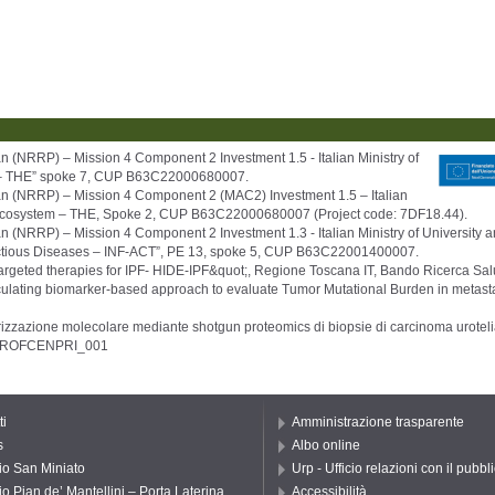
 (NRRP) – Mission 4 Component 2 Investment 1.5 - Italian Ministry of
m – THE” spoke 7, CUP B63C22000680007.
an (NRRP) – Mission 4 Component 2 (MAC2) Investment 1.5 – Italian
h Ecosystem – THE, Spoke 2, CUP B63C22000680007 (Project code: 7DF18.44).
 (NRRP) – Mission 4 Component 2 Investment 1.3 - Italian Ministry of University
ctious Diseases – INF-ACT”, PE 13, spoke 5, CUP B63C22001400007.
argeted therapies for IPF- HIDE-IPF&quot;, Regione Toscana IT, Bando Ricerca S
rculating biomarker-based approach to evaluate Tumor Mutational Burden in metast
zione molecolare mediante shotgun proteomics di biopsie di carcinoma urotelial
-LC-PROFCENPRI_001
ti
Amministrazione trasparente
s
Albo online
io San Miniato
Urp - Ufficio relazioni con il pubbl
io Pian de’ Mantellini – Porta Laterina
Accessibilità