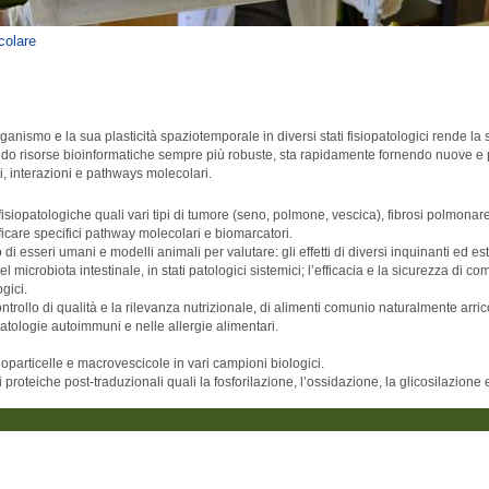
colare
rganismo e la sua plasticità spaziotemporale in diversi stati fisiopatologici rende la
tando risorse bioinformatiche sempre più robuste, sta rapidamente fornendo nuove e 
ni, interazioni e pathways molecolari.
fisiopatologiche quali vari tipi di tumore (seno, polmone, vescica), fibrosi polmonar
ificare specifici pathway molecolari e biomarcatori.
 esseri umani e modelli animali per valutare: gli effetti di diversi inquinanti ed estra
 microbiota intestinale, in stati patologici sistemici; l’efficacia e la sicurezza di co
ogici.
controllo di qualità e la rilevanza nutrizionale, di alimenti comunio naturalmente arricc
atologie autoimmuni e nelle allergie alimentari.
oparticelle e macrovescicole in vari campioni biologici.
proteiche post-traduzionali quali la fosforilazione, l’ossidazione, la glicosilazione e