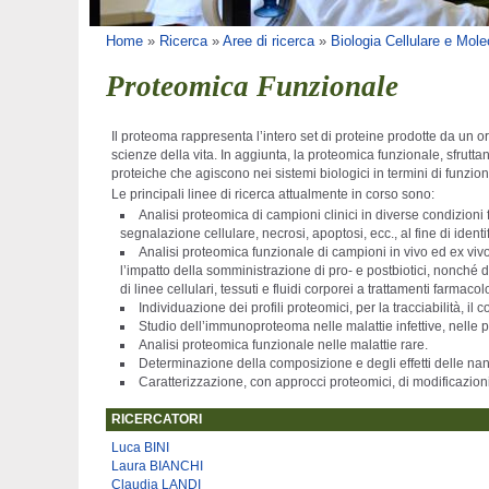
Tu sei qui
Home
»
Ricerca
»
Aree di ricerca
»
Biologia Cellulare e Mole
Proteomica Funzionale
Il proteoma rappresenta l’intero set di proteine prodotte da un o
scienze della vita. In aggiunta, la proteomica funzionale, sfrut
proteiche che agiscono nei sistemi biologici in termini di funzio
Le principali linee di ricerca attualmente in corso sono:
Analisi proteomica di campioni clinici in diverse condizioni 
segnalazione cellulare, necrosi, apoptosi, ecc., al fine di ident
Analisi proteomica funzionale di campioni in vivo ed ex vivo di
l’impatto della somministrazione di pro- e postbiotici, nonché del
di linee cellulari, tessuti e fluidi corporei a trattamenti farmacol
Individuazione dei profili proteomici, per la tracciabilità, il 
Studio dell’immunoproteoma nelle malattie infettive, nelle p
Analisi proteomica funzionale nelle malattie rare.
Determinazione della composizione e degli effetti delle nan
Caratterizzazione, con approcci proteomici, di modificazioni 
RICERCATORI
Luca BINI
Laura BIANCHI
Claudia LANDI