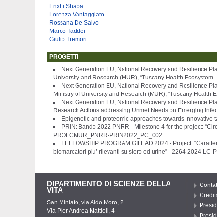
Enxhi Shaba
Lorenza Vantaggiato
Rossana De Salvo
Marco Taddei
Giulio Tremori
PROGETTI
Next Generation EU, National Recovery and Resilience Plan
University and Research (MUR), “Tuscany Health Ecosyste
Next Generation EU, National Recovery and Resilience Pl
Ministry of University and Research (MUR), “Tuscany Healt
Next Generation EU, National Recovery and Resilience Plan
Research Actions addressing Unmet Needs on Emerging Infe
Epigenetic and proteomic approaches towards innovative t
PRIN: Bando 2022 PNRR - Milestone 4 for the project: “Ci
PROFCMUR_PNRR-PRIN2022_PC_002.
FELLOWSHIP PROGRAM GILEAD 2024 - Project: “Caratterizza
biomarcatori piu’ rilevanti su siero ed urine” - 2264-2024
DIPARTIMENTO DI SCIENZE DELLA
Contat
VITA
Credit
San Miniato, via Aldo Moro, 2
Presid
Via Pier Andrea Mattioli, 4
Presid