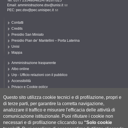
Tel. 0577 235480/481/479/267/325
Email:
amministrazione.dsv@unisi.it
PEC:
pec.dsv@pec.unisipec.it
Contatti
Credits
Presidio San Miniato
Presidio Pian de’ Mantellini – Porta Laterina
Unisi
Mappa
Amministrazione trasparente
Albo online
Urp - Ufficio relazioni con il pubblico
Accessibilità
Privacy e Cookie policy
Cookie settings
Questo sito utilizza cookie tecnici e di profilazione, propri e
Segui UNISI
di terze parti, per garantire la corretta navigazione,
analizzare il traffico e misurare l'efficacia delle attività di
comunicazione istituzionale.
Puoi rifiutare i cookie non
necessari e di profilazione cliccando su
“Solo cookie