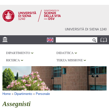
Salta al
contenuto
principale
UNIVERSITÀ DI SIENA 1240
Form di ricerca
Cerca
SEDE
DIPARTIMENTO
DIDATTICA
CORE FACILITIES
RICERCA
TERZA MISSIONE
LABORATORI
BIBLIOTECHE
SERVIZI
Tu sei qui
Home
»
Dipartimento
»
Personale
Assegnisti