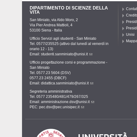
DIPARTIMENTO DI SCIENZE DELLA
Contat
VITA
Credit
San Miniato, via Aldo Moro, 2
Presid
Via Pier Andrea Mattioli, 4
Presid
53100 Siena - Italia
Unisi
Ufficio Servizi agli studenti - San Miniato
Mapp
Tel. 0577/235525 (attivo dal lunedì al venerdì in
orario 12 - 13)
Email:
studenti.sanminiato@unisi.it
Ufficio progettazione corsi e programmazione -
San Miniato
Tel. 0577.23 5604 (DSV)
0577.23 2455 (DBCF)
Email:
didattica.sanminiato@unisi.it
Segreteria amministrativa
Tel. 0577 235480/481/479/267/325
Email:
amministrazione.dsv@unisi.it
PEC:
pec.dsv@pec.unisipec.it