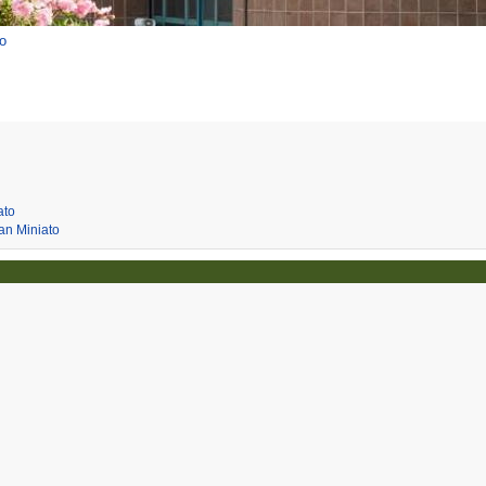
o
ato
an Miniato