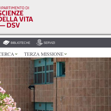
Salta al
contenuto
principale
BIBLIOTECHE
SERVIZI
CERCA
TERZA MISSIONE