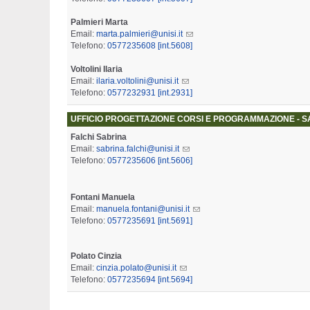
Palmieri Marta
Email:
marta.palmieri@unisi.it
Telefono:
0577235608 [int.5608]
Voltolini Ilaria
Email:
ilaria.voltolini@unisi.it
Telefono:
0577232931 [int.2931]
UFFICIO PROGETTAZIONE CORSI E PROGRAMMAZIONE - S
Falchi Sabrina
Email:
sabrina.falchi@unisi.it
Telefono:
0577235606 [int.5606]
Fontani Manuela
Email:
manuela.fontani@unisi.it
Telefono:
0577235691 [int.5691]
Polato Cinzia
Email:
cinzia.polato@unisi.it
Telefono:
0577235694 [int.5694]