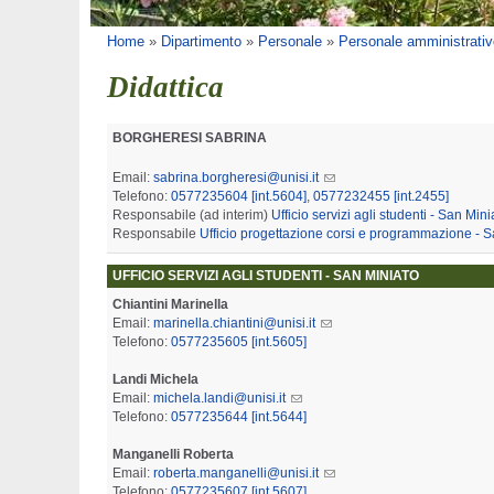
Tu sei qui
Home
»
Dipartimento
»
Personale
»
Personale amministrativ
Didattica
BORGHERESI SABRINA
Email:
sabrina.borgheresi@unisi.it
Telefono:
0577235604 [int.5604]
,
0577232455 [int.2455]
Responsabile (ad interim)
Ufficio servizi agli studenti - San Mini
Responsabile
Ufficio progettazione corsi e programmazione - S
UFFICIO SERVIZI AGLI STUDENTI - SAN MINIATO
Chiantini Marinella
Email:
marinella.chiantini@unisi.it
Telefono:
0577235605 [int.5605]
Landi Michela
Email:
michela.landi@unisi.it
Telefono:
0577235644 [int.5644]
Manganelli Roberta
Email:
roberta.manganelli@unisi.it
Telefono:
0577235607 [int.5607]