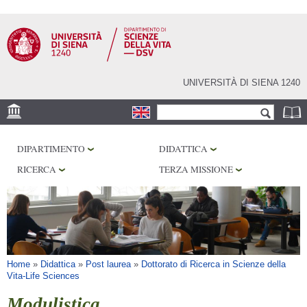
Salta al
contenuto
principale
UNIVERSITÀ DI SIENA 1240
Form di ricerca
Cerca
SEDE
DIPARTIMENTO
DIDATTICA
CORE FACILITIES
RICERCA
TERZA MISSIONE
LABORATORI
BIBLIOTECHE
SERVIZI
Tu sei qui
Home
»
Didattica
»
Post laurea
»
Dottorato di Ricerca in Scienze della
Vita-Life Sciences
Modulistica