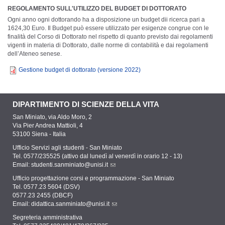
REGOLAMENTO SULL'UTILIZZO DEL BUDGET DI DOTTORATO
Ogni anno ogni dottorando ha a disposizione un budget dii ricerca pari a
1624,30 Euro. Il Budget può essere utilizzato per esigenze congrue con le
finalità del Corso di Dottorato nel rispetto di quanto previsto dai regolamenti
vigenti in materia di Dottorato, dalle norme di contabilità e dai regolamenti
dell’Ateneo senese.
Gestione budget di dottorato (versione 2022)
DIPARTIMENTO DI SCIENZE DELLA VITA
San Miniato, via Aldo Moro, 2
Via Pier Andrea Mattioli, 4
53100 Siena - Italia
Ufficio Servizi agli studenti - San Miniato
Tel. 0577/235525 (attivo dal lunedì al venerdì in orario 12 - 13)
Email:
studenti.sanminiato@unisi.it
Ufficio progettazione corsi e programmazione - San Miniato
Tel. 0577.23 5604 (DSV)
0577.23 2455 (DBCF)
Email:
didattica.sanminiato@unisi.it
Segreteria amministrativa