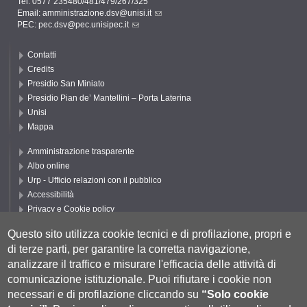
Tel. 0577 235480/481/479/267/325
Email:
amministrazione.dsv@unisi.it
PEC:
pec.dsv@pec.unisipec.it
Contatti
Credits
Presidio San Miniato
Presidio Pian de’ Mantellini – Porta Laterina
Unisi
Mappa
Amministrazione trasparente
Albo online
Urp - Ufficio relazioni con il pubblico
Accessibilità
Privacy e Cookie policy
Cookie settings
Questo sito utilizza cookie tecnici e di profilazione, propri e
Segui UNISI
di terze parti, per garantire la corretta navigazione,
analizzare il traffico e misurare l'efficacia delle attività di
comunicazione istituzionale.
Puoi rifiutare i cookie non
necessari e di profilazione cliccando su
“Solo cookie