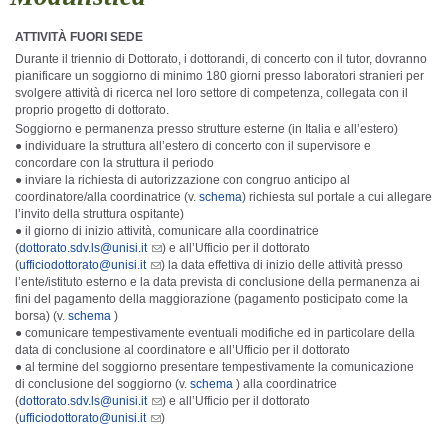
ATTIVITÀ FUORI SEDE
Durante il triennio di Dottorato, i dottorandi, di concerto con il tutor, dovranno
pianificare un soggiorno di minimo 180 giorni presso laboratori stranieri per
svolgere attività di ricerca nel loro settore di competenza, collegata con il
proprio progetto di dottorato.
Soggiorno e permanenza presso strutture esterne (in Italia e all’estero)
● individuare la struttura all’estero di concerto con il supervisore e
concordare con la struttura il periodo
● inviare la richiesta di autorizzazione con congruo anticipo al
coordinatore/alla coordinatrice (v.
schema
)
richiesta sul portale a cui allegare
l’invito della struttura ospitante)
● il giorno di inizio attività, comunicare alla coordinatrice
(
dottorato.sdv.ls@unisi.it
) e all’Ufficio per il dottorato
(
ufficiodottorato@unisi.it
) la data effettiva di inizio delle attività presso
l’ente/istituto esterno e la data prevista di conclusione della permanenza ai
fini del pagamento della maggiorazione (pagamento posticipato come la
borsa) (v.
schema
)
● comunicare tempestivamente eventuali modifiche ed in particolare della
data di conclusione al coordinatore e all’Ufficio per il dottorato
● al termine del soggiorno presentare tempestivamente la comunicazione
di
conclusione del soggiorno (v.
schema
) alla coordinatrice
(
dottorato.sdv.ls@unisi.it
) e all’Ufficio per il dottorato
(
ufficiodottorato@unisi.it
)