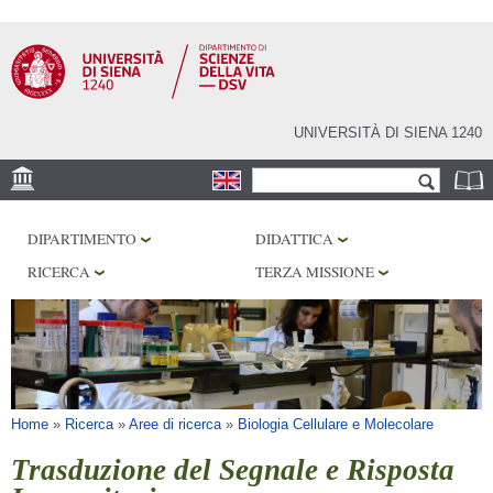
Salta al
contenuto
principale
UNIVERSITÀ DI SIENA 1240
Form di ricerca
Cerca
SEDE
DIPARTIMENTO
DIDATTICA
CORE FACILITIES
RICERCA
TERZA MISSIONE
LABORATORI
BIBLIOTECHE
SERVIZI
Tu sei qui
Home
»
Ricerca
»
Aree di ricerca
»
Biologia Cellulare e Molecolare
Trasduzione del Segnale e Risposta