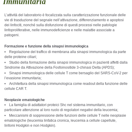
Immunitaria
L’attività del laboratorio è focalizzata sulla caratterizzazione funzionale delle
vie di trasduzione del segnale nell’attivazione, differenziamento e apoptosi
dei linfociti, nonché sulla disfunzione di questi processi nelle patologie
linfoproliferative, nelle immunodeficienze e nelle malattie associate a
patogeni.
Formazione e funzione della sinapsi immunologica
• Regolazione del traffico di membrana alla sinapsi immunologica da parte
delle proteine ciliari;
• Studio della formazione della sinapsi immunologica in pazienti affetti dalla
Sindrome da Attivazione della Fosfoinositide 3-chinasi Delta (APDS);
• Sinapsi immunologica delle cellule T come bersaglio del SARS-CoV-2 per
l’evasione immunitaria;
• Architettura della sinapsi immunologica come readout della funzione delle
cellule CAR T.
Neoplasie ematologiche
• La famiglia di adattatori proteici Shc nel sistema immunitario, con
particolare attenzione al loro ruolo di regolatori negativi della leucemia;
• Meccanismi di soppressione delle funzioni delle cellule T nelle neoplasie
ematologiche (leucemia linfatica cronica, leucemia a cellule capellute,
linfomi Hodgkin e non Hodgkin).