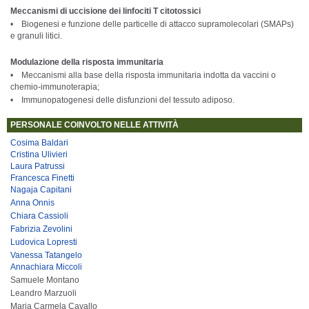
Meccanismi di uccisione dei linfociti T citotossici
• Biogenesi e funzione delle particelle di attacco supramolecolari (SMAPs)
e granuli litici.
Modulazione della risposta immunitaria
• Meccanismi alla base della risposta immunitaria indotta da vaccini o
chemio-immunoterapia;
• Immunopatogenesi delle disfunzioni del tessuto adiposo.
PERSONALE COINVOLTO NELLE ATTIVITÀ
Cosima Baldari
Cristina Ulivieri
Laura Patrussi
Francesca Finetti
Nagaja Capitani
Anna Onnis
Chiara Cassioli
Fabrizia Zevolini
Ludovica Lopresti
Vanessa Tatangelo
Annachiara Miccoli
Samuele Montano
Leandro Marzuoli
Maria Carmela Cavallo