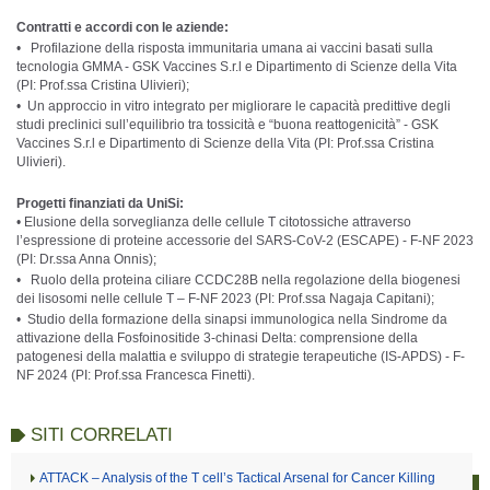
Contratti e accordi con le aziende:
• Profilazione della risposta immunitaria umana ai vaccini basati sulla
tecnologia GMMA - GSK Vaccines S.r.l e Dipartimento di Scienze della Vita
(PI: Prof.ssa Cristina Ulivieri);
• Un approccio in vitro integrato per migliorare le capacità predittive degli
studi preclinici sull’equilibrio tra tossicità e “buona reattogenicità” - GSK
Vaccines S.r.l e Dipartimento di Scienze della Vita (PI: Prof.ssa Cristina
Ulivieri).
Progetti finanziati da UniSi:
• Elusione della sorveglianza delle cellule T citotossiche attraverso
l’espressione di proteine accessorie del SARS-CoV-2 (ESCAPE) - F-NF 2023
(PI: Dr.ssa Anna Onnis);
• Ruolo della proteina ciliare CCDC28B nella regolazione della biogenesi
dei lisosomi nelle cellule T – F-NF 2023 (PI: Prof.ssa Nagaja Capitani);
• Studio della formazione della sinapsi immunologica nella Sindrome da
attivazione della Fosfoinositide 3-chinasi Delta: comprensione della
patogenesi della malattia e sviluppo di strategie terapeutiche (IS-APDS) - F-
NF 2024 (PI: Prof.ssa Francesca Finetti).
SITI CORRELATI
ATTACK – Analysis of the T cell’s Tactical Arsenal for Cancer Killing