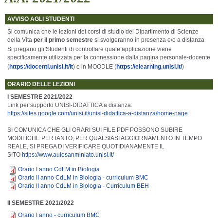
AVVISO AGLI STUDENTI
Si comunica che le lezioni dei corsi di studio del Dipartimento di Scienze
della Vita
per il primo semestre
si svolgeranno in presenza e/o a distanza
Si pregano gli Studenti di controllare quale applicazione viene
specificamente utilizzata per la connessione dalla pagina personale-docente
(
https://docenti.unisi.it/it
) e in MOODLE (
https://elearning.unisi.it/
)
ORARIO DELLE LEZIONI
I SEMESTRE 2021/2022
Link per supporto UNISI-DIDATTICA a distanza:
https://sites.google.com/unisi.it/unisi-didattica-a-distanza/home-page
SI COMUNICA CHE GLI
ORARI
SUI FILE PDF POSSONO SUBIRE
MODIFICHE PERTANTO, PER QUALSIASI AGGIORNAMENTO IN TEMPO
REALE
, SI PREGA DI VERIFICARE QUOTIDIANAMENTE IL
SITO
https://www.aulesanminiato.unisi.it/
Orario I anno CdLM in Biologia
Orario II anno CdLM in Biologia - curriculum BMC
Orario II anno CdLM in Biologia - Curriculum BEH
II SEMESTRE 2021/2022
Orario I anno - curriculum BMC