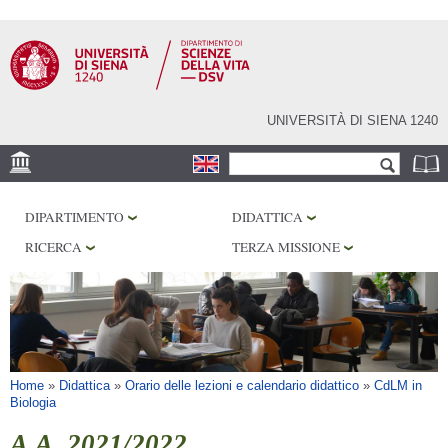
Salta al
contenuto
principale
UNIVERSITÀ DI SIENA 1240
Form di ricerca
Cerca
SEDE
DIPARTIMENTO
DIDATTICA
CORE FACILITIES
RICERCA
TERZA MISSIONE
LABORATORI
BIBLIOTECHE
SERVIZI
Tu sei qui
Home
»
Didattica
»
Orario delle lezioni e calendario didattico
»
CdLM in
Biologia
A.A. 2021/2022