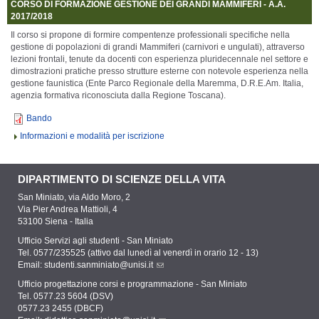
CORSO DI FORMAZIONE GESTIONE DEI GRANDI MAMMIFERI - A.A.
2017/2018
Il corso si propone di formire compentenze professionali specifiche nella
gestione di popolazioni di grandi Mammiferi (carnivori e ungulati), attraverso
lezioni frontali, tenute da docenti con esperienza pluridecennale nel settore e
dimostrazioni pratiche presso strutture esterne con notevole esperienza nella
gestione faunistica (Ente Parco Regionale della Maremma, D.R.E.Am. Italia,
agenzia formativa riconosciuta dalla Regione Toscana).
Bando
Informazioni e modalità per iscrizione
DIPARTIMENTO DI SCIENZE DELLA VITA
San Miniato, via Aldo Moro, 2
Via Pier Andrea Mattioli, 4
53100 Siena - Italia
Ufficio Servizi agli studenti - San Miniato
Tel. 0577/235525 (attivo dal lunedì al venerdì in orario 12 - 13)
Email:
studenti.sanminiato@unisi.it
Ufficio progettazione corsi e programmazione - San Miniato
Tel. 0577.23 5604 (DSV)
0577.23 2455 (DBCF)