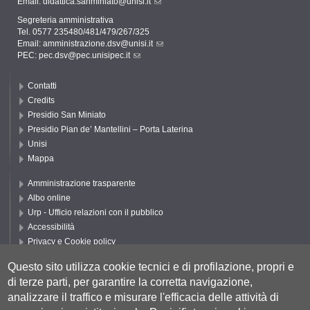
Email:
didattica.sanminiato@unisi.it
Segreteria amministrativa
Tel. 0577 235480/481/479/267/325
Email:
amministrazione.dsv@unisi.it
PEC:
pec.dsv@pec.unisipec.it
Contatti
Credits
Presidio San Miniato
Presidio Pian de’ Mantellini – Porta Laterina
Unisi
Mappa
Amministrazione trasparente
Albo online
Urp - Ufficio relazioni con il pubblico
Accessibilità
Privacy e Cookie policy
Cookie settings
Questo sito utilizza cookie tecnici e di profilazione, propri e
Segui UNISI
di terze parti, per garantire la corretta navigazione,
analizzare il traffico e misurare l'efficacia delle attività di