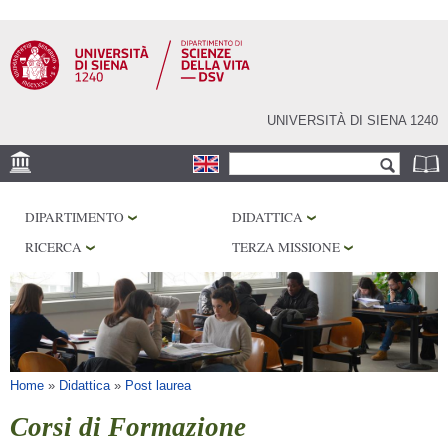
Salta al
contenuto
principale
UNIVERSITÀ DI SIENA 1240
Form di ricerca
Cerca
SEDE
DIPARTIMENTO
DIDATTICA
CORE FACILITIES
RICERCA
TERZA MISSIONE
LABORATORI
BIBLIOTECHE
SERVIZI
Tu sei qui
Home
»
Didattica
»
Post laurea
Corsi di Formazione