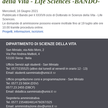
della Vita - Life Sciences -BANDO-
Mercoledì, 16 Giugno 2021
Pubblicato il Bando per il XXXVII ciclo di Dottorato in Scienze della Vita - Life
Sciences.
Le domande di ammissione possono essere inoltrate fino al 19 luglio alle ore
10.00 tramite procedura online.
Progetti, informazioni, iscrizioni.
DIPARTIMENTO DI SCIENZE DELLA VITA
San Miniato, via Aldo Moro, 2
Via Pier Andrea Mattioli, 4
53100 Siena - Italia
Ufficio Servizi agli studenti - San Miniato
Tel. 0577/235525 (attivo dal lunedì al venerdì in orario 12 - 13)
Email:
studenti.sanminiato@unisi.it
Ufficio progettazione corsi e programmazione - San Miniato
Tel. 0577.23 5604 (DSV)
0577.23 2455 (DBCF)
Email:
didattica.sanminiato@unisi.it
Segreteria amministrativa
Tel. 0577 235480/481/479/267/325
Email:
amministrazione.dsv@unisi.it