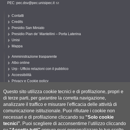
PEC:
pec.dsv@pec.unisipec.it
Contatti
Credits
Presidio San Miniato
Presidio Pian de’ Mantellini – Porta Laterina
Unisi
Mappa
Amministrazione trasparente
Albo online
Urp - Ufficio relazioni con il pubblico
Accessibilità
Privacy e Cookie policy
Cookie settings
Questo sito utilizza cookie tecnici e di profilazione, propri e
Segui UNISI
di terze parti, per garantire la corretta navigazione,
analizzare il traffico e misurare l'efficacia delle attività di
comunicazione istituzionale.
Puoi rifiutare i cookie non
necessari e di profilazione cliccando su
“Solo cookie
tecnici”
.
Puoi scegliere di acconsentirne l’utilizzo cliccando
su
“Accetta tutti”
oppure puoi personalizzare le tue scelte