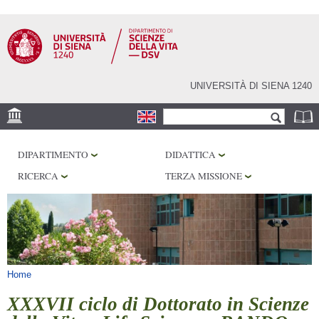
Salta al
contenuto
principale
UNIVERSITÀ DI SIENA 1240
Form di ricerca
Cerca
SEDE
DIPARTIMENTO
DIDATTICA
CORE FACILITIES
RICERCA
TERZA MISSIONE
LABORATORI
BIBLIOTECHE
SERVIZI
Tu sei qui
Home
XXXVII ciclo di Dottorato in Scienze