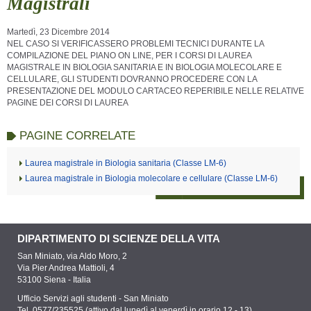
Magistrali
Martedì, 23 Dicembre 2014
NEL CASO SI VERIFICASSERO PROBLEMI TECNICI DURANTE LA
COMPILAZIONE DEL PIANO ON LINE, PER I CORSI DI LAUREA
MAGISTRALE IN BIOLOGIA SANITARIA E IN BIOLOGIA MOLECOLARE E
CELLULARE, GLI STUDENTI DOVRANNO PROCEDERE CON LA
PRESENTAZIONE DEL MODULO CARTACEO REPERIBILE NELLE RELATIVE
PAGINE DEI CORSI DI LAUREA
PAGINE CORRELATE
Laurea magistrale in Biologia sanitaria (Classe LM-6)
Laurea magistrale in Biologia molecolare e cellulare (Classe LM-6)
DIPARTIMENTO DI SCIENZE DELLA VITA
San Miniato, via Aldo Moro, 2
Via Pier Andrea Mattioli, 4
53100 Siena - Italia
Ufficio Servizi agli studenti - San Miniato
Tel. 0577/235525 (attivo dal lunedì al venerdì in orario 12 - 13)