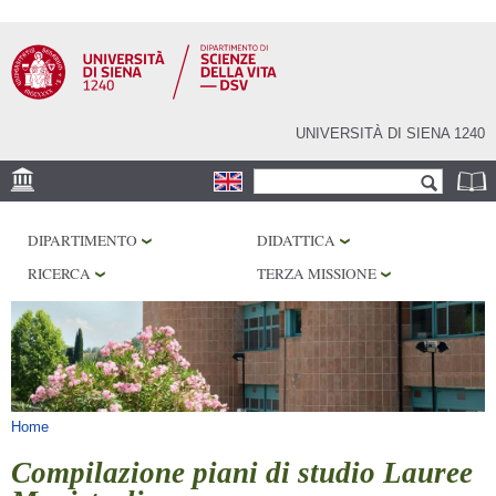
Salta al
contenuto
principale
UNIVERSITÀ DI SIENA 1240
Form di ricerca
Cerca
SEDE
DIPARTIMENTO
DIDATTICA
CORE FACILITIES
RICERCA
TERZA MISSIONE
LABORATORI
BIBLIOTECHE
SERVIZI
Tu sei qui
Home
Compilazione piani di studio Lauree