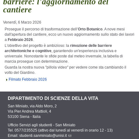
barriere: l'aggiornamento del
cantiere
Venerdì, 6 Marzo 2026
Prosegue il percorso di trasformazione dell’
Orto Botanico
. A nove mesi
dall'apertura del cantiere, ecco un nuovo aggiornamento sullo stato dei lavori
a
Febbraio 2026
.
L'obiettivo del progetto è ambizioso: la
rimozione delle barriere
architettoniche e cognitive
, garantendo un'esperienza inclusiva e
universale. Nonostante le sfide poste dal meteo invernale, la tabella di
marcia prosegue con determinazione.
Guarda la nostra nuova "pillola video" per vedere come sta cambiando il
volto del Giardino.
Filmato Febbraio 2026
DIPARTIMENTO DI SCIENZE DELLA VITA
San Miniato, via Aldo Moro, 2
Via Pier Andrea Mattioli, 4
53100 Siena - Italia
Ufficio Servizi agli studenti - San Miniato
Tel. 0577/235525 (attivo dal lunedì al venerdì in orario 12 - 13)
Email:
studenti.sanminiato@unisi.it