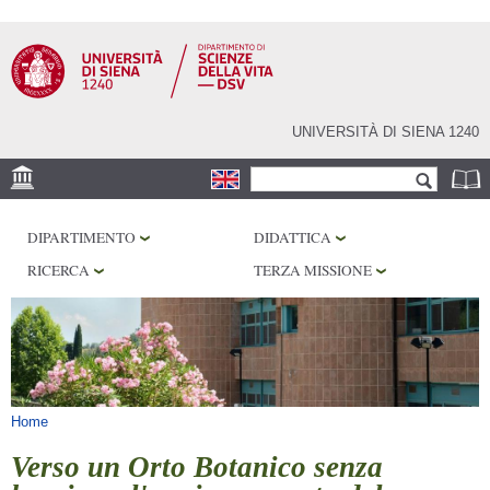
Salta al
contenuto
principale
UNIVERSITÀ DI SIENA 1240
Form di ricerca
Cerca
SEDE
DIPARTIMENTO
DIDATTICA
CORE FACILITIES
RICERCA
TERZA MISSIONE
LABORATORI
BIBLIOTECHE
SERVIZI
Tu sei qui
Home
Verso un Orto Botanico senza