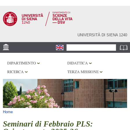
Salta al
contenuto
principale
UNIVERSITÀ DI SIENA 1240
Form di ricerca
Cerca
SEDE
DIPARTIMENTO
DIDATTICA
CORE FACILITIES
RICERCA
TERZA MISSIONE
LABORATORI
BIBLIOTECHE
SERVIZI
Tu sei qui
Home
Seminari di Febbraio PLS: