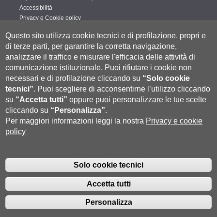
Accessibilità
Privacy e Cookie policy
Cookie settings
Questo sito utilizza cookie tecnici e di profilazione, propri e
Segui UNISI
di terze parti, per garantire la corretta navigazione,
analizzare il traffico e misurare l'efficacia delle attività di
comunicazione istituzionale.
Puoi rifiutare i cookie non
necessari e di profilazione cliccando su
“Solo cookie
tecnici”
.
Puoi scegliere di acconsentirne l’utilizzo cliccando
su
“Accetta tutti”
oppure puoi personalizzare le tue scelte
cliccando su
“Personalizza”
.
Per maggiori informazioni leggi la nostra
Privacy e cookie
policy
Università degli Studi di Siena
- Rettorato, via Banchi di Sotto 55, 53100
Siena ITALIA
Solo cookie tecnici
P.IVA 00273530527 | C.F. 80002070524 |
Coordinate bancarie
|
Caselle
Pec: Posta Elettronica Certificata
|
Fatturazione Elettronica
Accetta tutti
Contatti:
urp@unisi.it
- URP - Ufficio Relazioni con il Pubblico Tel.
0577 235555 (dal lunedì al venerdì dalle 9.30 alle 10.30)
Personalizza