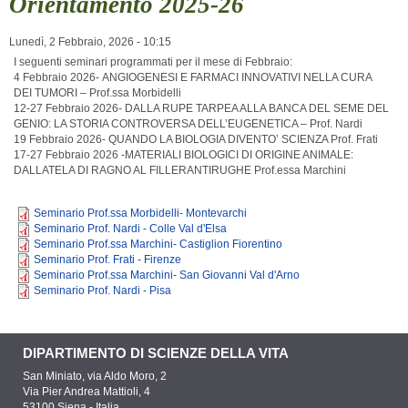
Orientamento 2025-26
Lunedì, 2 Febbraio, 2026 - 10:15
I seguenti seminari programmati per il mese di Febbraio:
4 Febbraio 2026- ANGIOGENESI E FARMACI INNOVATIVI NELLA CURA
DEI TUMORI – Prof.ssa Morbidelli
12-27 Febbraio 2026- DALLA RUPE TARPEA ALLA BANCA DEL SEME DEL
GENIO: LA STORIA CONTROVERSA DELL’EUGENETICA – Prof. Nardi
19 Febbraio 2026-
QUANDO LA BIOLOGIA DIVENTO’ SCIENZA Prof. Frati
17-27 Febbraio 2026 -MATERIALI BIOLOGICI DI ORIGINE ANIMALE:
DALLATELA DI RAGNO AL FILLERANTIRUGHE Prof.essa Marchini
Seminario Prof.ssa Morbidelli- Montevarchi
Seminario Prof. Nardi - Colle Val d'Elsa
Seminario Prof.ssa Marchini- Castiglion Fiorentino
Seminario Prof. Frati - Firenze
Seminario Prof.ssa Marchini- San Giovanni Val d'Arno
Seminario Prof. Nardi - Pisa
DIPARTIMENTO DI SCIENZE DELLA VITA
San Miniato, via Aldo Moro, 2
Via Pier Andrea Mattioli, 4
53100 Siena - Italia