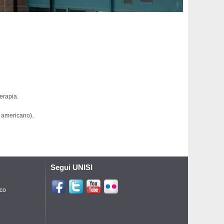
terapia.
a americano).
Segui UNISI
ico