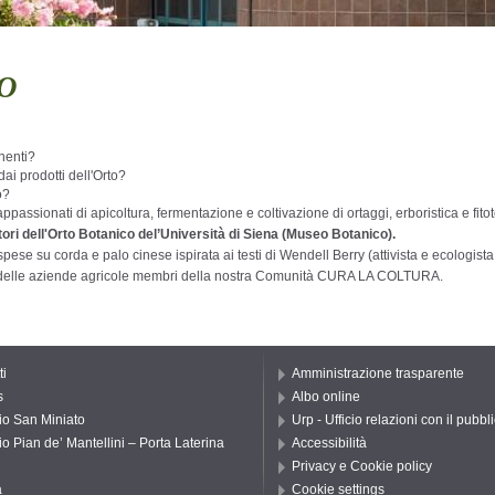
LO
onenti?
dai prodotti dell'Orto?
o?
appassionati di apicoltura, fermentazione e coltivazione di ortaggi, erboristica e fito
ori dell'Orto Botanico del’Università di Siena (Museo Botanico).
ese su corda e palo cinese ispirata ai testi di Wendell Berry (attivista e ecologist
e delle aziende agricole membri della nostra Comunità CURA LA COLTURA.
ti
Amministrazione trasparente
s
Albo online
io San Miniato
Urp - Ufficio relazioni con il pubbl
io Pian de’ Mantellini – Porta Laterina
Accessibilità
Privacy e Cookie policy
a
Cookie settings