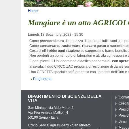
Tu sei qui
Home
Mangiare è un atto AGRICO
Lunedì, 18 Settembre, 2023 - 15:30
Come
prendersi cura
di un pezzo di terra e di tutti i suoi comp
Come
conservare, trasformare, ricavare gusto e nutrimento
Cosa ci offrirebbe
ogni stagione
se sappessimo trarne benefici
Non perderti un pomeriggio di laboratori e attività con esperti e 
E per i piccoli ? Un laboratorio didattico per bambin
i con operat
In serata, il duo CIRCO ZAC proporrà un'esibizione di danze sosp
Una CENETTA speciale sarà proposta con i prodotti dell'Orto 
Programma
DIPARTIMENTO DI SCIENZE DELLA
Contat
VITA
Credit
San Miniato, via Aldo Moro, 2
Presid
Via Pier Andrea Mattioli, 4
Presid
53100 Siena - Italia
Unisi
Ufficio Servizi agli studenti - San Miniato
Mapp