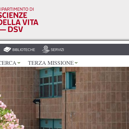
Salta al
contenuto
principale
BIBLIOTECHE
SERVIZI
CERCA
TERZA MISSIONE