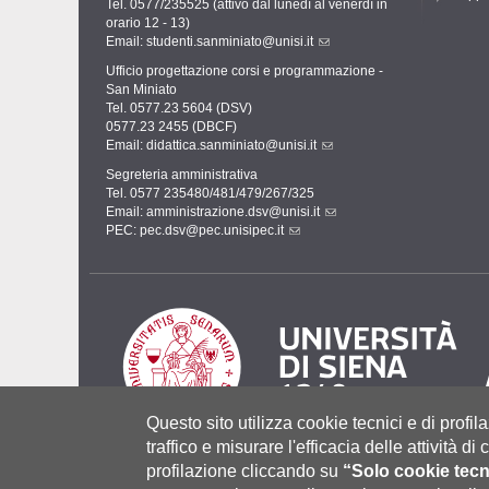
Tel. 0577/235525 (attivo dal lunedì al venerdì in
orario 12 - 13)
Email:
studenti.sanminiato@unisi.it
Ufficio progettazione corsi e programmazione -
San Miniato
Tel. 0577.23 5604 (DSV)
0577.23 2455 (DBCF)
Email:
didattica.sanminiato@unisi.it
Segreteria amministrativa
Tel. 0577 235480/481/479/267/325
Email:
amministrazione.dsv@unisi.it
PEC:
pec.dsv@pec.unisipec.it
Questo sito utilizza cookie tecnici e di profila
traffico e misurare l'efficacia delle attività d
profilazione cliccando su
“Solo cookie tecn
Università degli Studi di Siena
- Rettorato, via Banchi di Sot