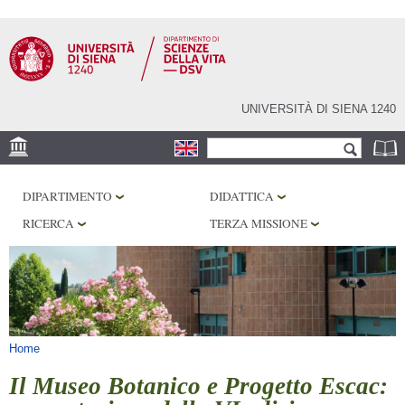
Salta al
contenuto
principale
UNIVERSITÀ DI SIENA 1240
Form di ricerca
Cerca
SEDE
DIPARTIMENTO
DIDATTICA
CORE FACILITIES
RICERCA
TERZA MISSIONE
LABORATORI
BIBLIOTECHE
SERVIZI
Tu sei qui
Home
Il Museo Botanico e Progetto Escac: