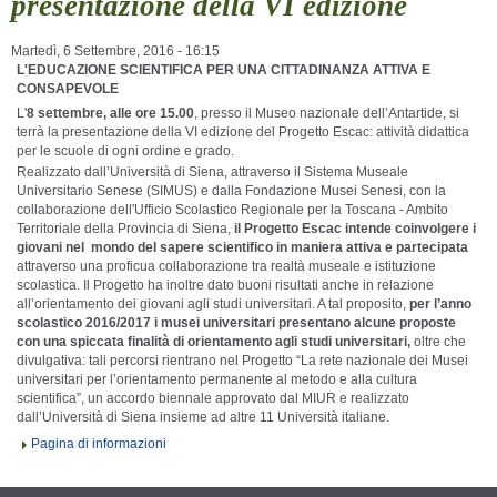
presentazione della VI edizione
Martedì, 6 Settembre, 2016 - 16:15
L'EDUCAZIONE SCIENTIFICA PER UNA CITTADINANZA ATTIVA E
CONSAPEVOLE
L'
8 settembre, alle ore 15.00
, presso il Museo nazionale dell’Antartide, si
terrà la presentazione della VI edizione del Progetto Escac: attività didattica
per le scuole di ogni ordine e grado.
Realizzato dall’Università di Siena, attraverso il Sistema Museale
Universitario Senese (SIMUS) e dalla Fondazione Musei Senesi, con la
collaborazione dell'Ufficio Scolastico Regionale per la Toscana - Ambito
Territoriale della Provincia di Siena,
il Progetto Escac intende coinvolgere i
giovani nel mondo del sapere scientifico in maniera attiva e partecipata
attraverso una proficua collaborazione tra realtà museale e istituzione
scolastica. Il Progetto ha inoltre dato buoni risultati anche in relazione
all’orientamento dei giovani agli studi universitari. A tal proposito,
per l’anno
scolastico 2016/2017 i musei universitari presentano alcune proposte
con una spiccata finalità di orientamento agli studi universitari,
oltre che
divulgativa: tali percorsi rientrano nel Progetto “La rete nazionale dei Musei
universitari per l’orientamento permanente al metodo e alla cultura
scientifica”, un accordo biennale approvato dal MIUR e realizzato
dall’Università di Siena insieme ad altre 11 Università italiane.
Pagina di informazioni