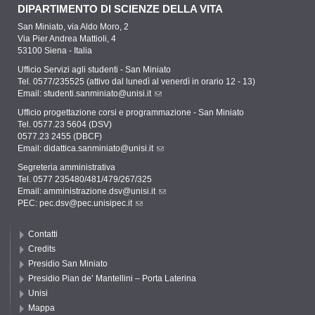
DIPARTIMENTO DI SCIENZE DELLA VITA
San Miniato, via Aldo Moro, 2
Via Pier Andrea Mattioli, 4
53100 Siena - Italia
Ufficio Servizi agli studenti - San Miniato
Tel. 0577/235525 (attivo dal lunedì al venerdì in orario 12 - 13)
Email:
studenti.sanminiato@unisi.it
Ufficio progettazione corsi e programmazione - San Miniato
Tel. 0577.23 5604 (DSV)
0577.23 2455 (DBCF)
Email:
didattica.sanminiato@unisi.it
Segreteria amministrativa
Tel. 0577 235480/481/479/267/325
Email:
amministrazione.dsv@unisi.it
PEC:
pec.dsv@pec.unisipec.it
Contatti
Credits
Presidio San Miniato
Presidio Pian de’ Mantellini – Porta Laterina
Unisi
Mappa