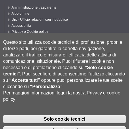
Amministrazione trasparente
Albo online
Urp - Ufficio relazioni con il pubblico
Accessibilità
Privacy e Cookie policy
Cookie settings
Questo sito utilizza cookie tecnici e di profilazione, propri e
Segui UNISI
di terze parti, per garantire la corretta navigazione,
analizzare il traffico e misurare l'efficacia delle attività di
comunicazione istituzionale.
Puoi rifiutare i cookie non
necessari e di profilazione cliccando su
“Solo cookie
tecnici”
.
Puoi scegliere di acconsentirne l’utilizzo cliccando
su
“Accetta tutti”
oppure puoi personalizzare le tue scelte
cliccando su
“Personalizza”
.
Per maggiori informazioni leggi la nostra
Privacy e cookie
policy
Università degli Studi di Siena
- Rettorato, via Banchi di Sotto 55, 53100
Siena ITALIA
Solo cookie tecnici
P.IVA 00273530527 | C.F. 80002070524 |
Coordinate bancarie
|
Caselle
Pec: Posta Elettronica Certificata
|
Fatturazione Elettronica