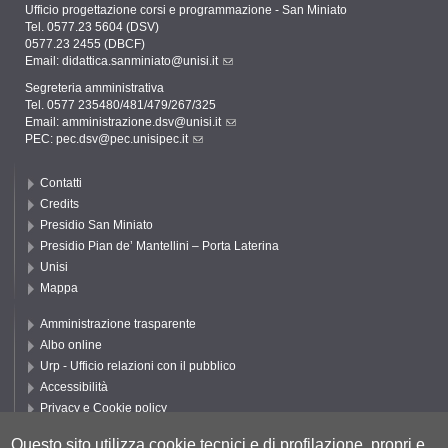
Ufficio progettazione corsi e programmazione - San Miniato
Tel. 0577.23 5604 (DSV)
0577.23 2455 (DBCF)
Email:
didattica.sanminiato@unisi.it
Segreteria amministrativa
Tel. 0577 235480/481/479/267/325
Email:
amministrazione.dsv@unisi.it
PEC:
pec.dsv@pec.unisipec.it
Contatti
Credits
Presidio San Miniato
Presidio Pian de’ Mantellini – Porta Laterina
Unisi
Mappa
Amministrazione trasparente
Albo online
Urp - Ufficio relazioni con il pubblico
Accessibilità
Privacy e Cookie policy
Cookie settings
Questo sito utilizza cookie tecnici e di profilazione, propri e