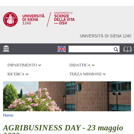
Salta al
contenuto
principale
UNIVERSITÀ DI SIENA 1240
Form di ricerca
Cerca
SEDE
DIPARTIMENTO
DIDATTICA
CORE FACILITIES
RICERCA
TERZA MISSIONE
LABORATORI
BIBLIOTECHE
SERVIZI
Tu sei qui
Home
AGRIBUSINESS DAY - 23 maggio