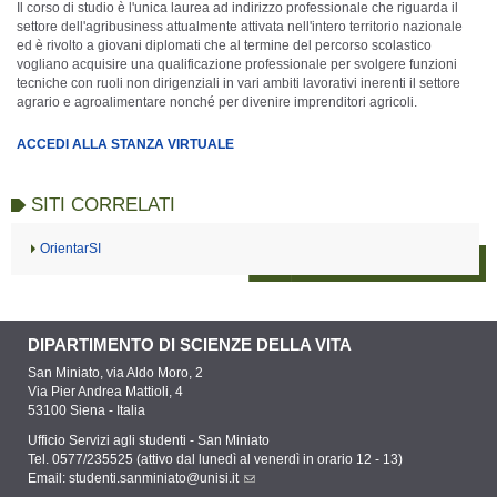
Il corso di studio è l'unica laurea ad indirizzo professionale che riguarda il
settore dell'agribusiness attualmente attivata nell'intero territorio nazionale
ed è rivolto a giovani diplomati che al termine del percorso scolastico
vogliano acquisire una qualificazione professionale per svolgere funzioni
tecniche con ruoli non dirigenziali in vari ambiti lavorativi inerenti il settore
agrario e agroalimentare nonché per divenire imprenditori agricoli.
ACCEDI ALLA STANZA VIRTUALE
SITI CORRELATI
OrientarSI
DIPARTIMENTO DI SCIENZE DELLA VITA
San Miniato, via Aldo Moro, 2
Via Pier Andrea Mattioli, 4
53100 Siena - Italia
Ufficio Servizi agli studenti - San Miniato
Tel. 0577/235525 (attivo dal lunedì al venerdì in orario 12 - 13)
Email:
studenti.sanminiato@unisi.it