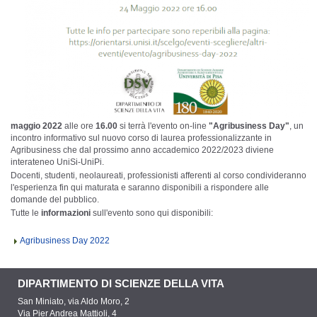
maggio 2022
alle ore
16.00
si terrà l'evento on-line
"Agribusiness Day"
, un
incontro informativo sul nuovo corso di laurea professionalizzante in
Agribusiness che dal prossimo anno accademico 2022/2023 diviene
interateneo UniSi-UniPi.
Docenti, studenti, neolaureati, professionisti afferenti al corso condivideranno
l'esperienza fin qui maturata e saranno disponibili a rispondere alle
domande del pubblico.
Tutte le
informazioni
sull'evento sono qui disponibili:
Agribusiness Day 2022
DIPARTIMENTO DI SCIENZE DELLA VITA
San Miniato, via Aldo Moro, 2
Via Pier Andrea Mattioli, 4