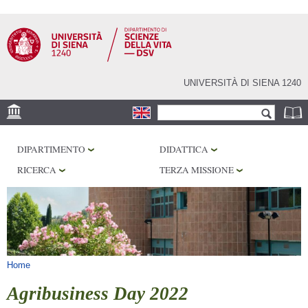
Salta al
contenuto
principale
UNIVERSITÀ DI SIENA 1240
Form di ricerca
Cerca
SEDE
DIPARTIMENTO
DIDATTICA
CORE FACILITIES
RICERCA
TERZA MISSIONE
LABORATORI
BIBLIOTECHE
SERVIZI
Tu sei qui
Home
Agribusiness Day 2022