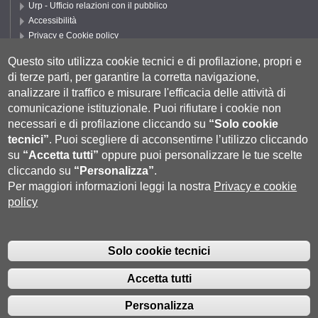
Urp - Ufficio relazioni con il pubblico
Accessibilità
Privacy e Cookie policy
Cookie settings
Questo sito utilizza cookie tecnici e di profilazione, propri e
Segui UNISI
di terze parti, per garantire la corretta navigazione,
analizzare il traffico e misurare l'efficacia delle attività di
comunicazione istituzionale.
Puoi rifiutare i cookie non
necessari e di profilazione cliccando su
“Solo cookie
tecnici”
.
Puoi scegliere di acconsentirne l’utilizzo cliccando
su
“Accetta tutti”
oppure puoi personalizzare le tue scelte
cliccando su
“Personalizza”
.
Per maggiori informazioni leggi la nostra
Privacy e cookie
policy
Università degli Studi di Siena
- Rettorato, via Banchi di Sotto 55, 53100
Siena ITALIA
Solo cookie tecnici
P.IVA 00273530527 | C.F. 80002070524 |
Coordinate bancarie
|
Caselle
Pec: Posta Elettronica Certificata
|
Fatturazione Elettronica
Accetta tutti
Contatti:
urp@unisi.it
- URP - Ufficio Relazioni con il Pubblico Tel.
0577 235555 (dal lunedì al venerdì dalle 9.30 alle 10.30)
Personalizza