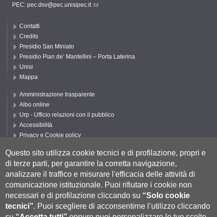
PEC:
pec.dsv@pec.unisipec.it
Contatti
Credits
Presidio San Miniato
Presidio Pian de’ Mantellini – Porta Laterina
Unisi
Mappa
Amministrazione trasparente
Albo online
Urp - Ufficio relazioni con il pubblico
Accessibilità
Privacy e Cookie policy
Cookie settings
Questo sito utilizza cookie tecnici e di profilazione, propri e
Segui UNISI
di terze parti, per garantire la corretta navigazione,
analizzare il traffico e misurare l'efficacia delle attività di
comunicazione istituzionale.
Puoi rifiutare i cookie non
necessari e di profilazione cliccando su
“Solo cookie
tecnici”
.
Puoi scegliere di acconsentirne l’utilizzo cliccando
su
“Accetta tutti”
oppure puoi personalizzare le tue scelte