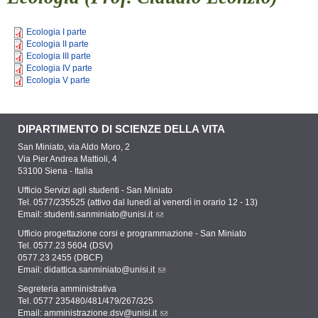
Ecologia I parte
Ecologia II parte
Ecologia III parte
Ecologia IV parte
Ecologia V parte
DIPARTIMENTO DI SCIENZE DELLA VITA
San Miniato, via Aldo Moro, 2
Via Pier Andrea Mattioli, 4
53100 Siena - Italia
Ufficio Servizi agli studenti - San Miniato
Tel. 0577/235525 (attivo dal lunedì al venerdì in orario 12 - 13)
Email:
studenti.sanminiato@unisi.it
Ufficio progettazione corsi e programmazione - San Miniato
Tel. 0577.23 5604 (DSV)
0577.23 2455 (DBCF)
Email:
didattica.sanminiato@unisi.it
Segreteria amministrativa
Tel. 0577 235480/481/479/267/325
Email:
amministrazione.dsv@unisi.it