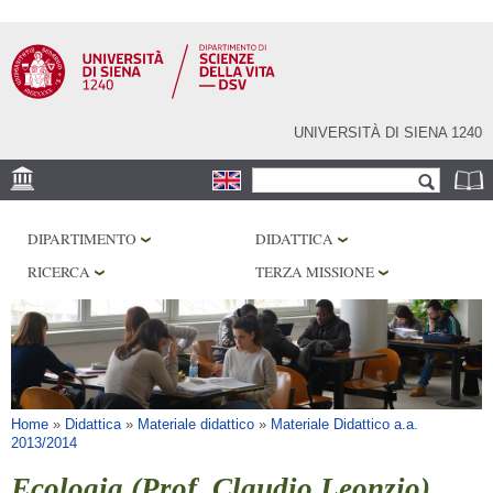
Salta al
contenuto
principale
UNIVERSITÀ DI SIENA 1240
Form di ricerca
Cerca
SEDE
DIPARTIMENTO
DIDATTICA
CORE FACILITIES
RICERCA
TERZA MISSIONE
LABORATORI
BIBLIOTECHE
SERVIZI
Tu sei qui
Home
»
Didattica
»
Materiale didattico
»
Materiale Didattico a.a.
2013/2014
Ecologia (Prof. Claudio Leonzio)