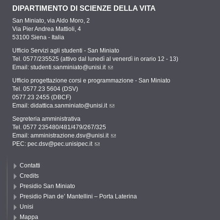
DIPARTIMENTO DI SCIENZE DELLA VITA
San Miniato, via Aldo Moro, 2
Via Pier Andrea Mattioli, 4
53100 Siena - Italia
Ufficio Servizi agli studenti - San Miniato
Tel. 0577/235525 (attivo dal lunedì al venerdì in orario 12 - 13)
Email:
studenti.sanminiato@unisi.it
Ufficio progettazione corsi e programmazione - San Miniato
Tel. 0577.23 5604 (DSV)
0577.23 2455 (DBCF)
Email:
didattica.sanminiato@unisi.it
Segreteria amministrativa
Tel. 0577 235480/481/479/267/325
Email:
amministrazione.dsv@unisi.it
PEC:
pec.dsv@pec.unisipec.it
Contatti
Credits
Presidio San Miniato
Presidio Pian de’ Mantellini – Porta Laterina
Unisi
Mappa