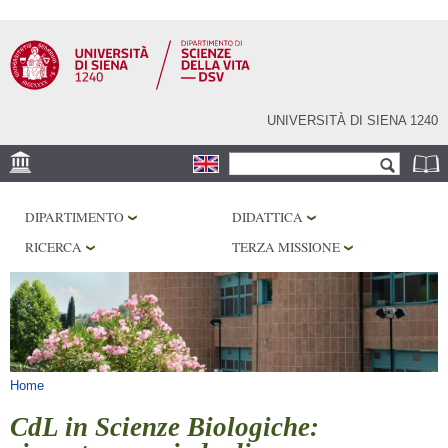
Salta al
contenuto
principale
UNIVERSITÀ DI SIENA 1240
Form di ricerca
Cerca
SEDE
DIPARTIMENTO
DIDATTICA
CORE FACILITIES
RICERCA
TERZA MISSIONE
LABORATORI
BIBLIOTECHE
SERVIZI
Tu sei qui
Home
CdL in Scienze Biologiche: