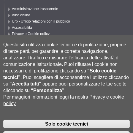
Amministrazione trasparente
Albo online
Urp - Ufficio relazioni con il pubblico
Accessibilità
Privacy e Cookie policy
Cookie settings
Questo sito utilizza cookie tecnici e di profilazione, propri e
Segui UNISI
di terze parti, per garantire la corretta navigazione,
analizzare il traffico e misurare l'efficacia delle attività di
comunicazione istituzionale.
Puoi rifiutare i cookie non
necessari e di profilazione cliccando su
“Solo cookie
tecnici”
.
Puoi scegliere di acconsentirne l’utilizzo cliccando
su
“Accetta tutti”
oppure puoi personalizzare le tue scelte
cliccando su
“Personalizza”
.
Per maggiori informazioni leggi la nostra
Privacy e cookie
policy
Università degli Studi di Siena
- Rettorato, via Banchi di Sotto 55, 53100
Siena ITALIA
Solo cookie tecnici
P.IVA 00273530527 | C.F. 80002070524 |
Coordinate bancarie
|
Caselle
Pec: Posta Elettronica Certificata
|
Fatturazione Elettronica