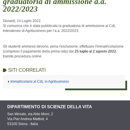
graduatoria di ammissione a.a.
2022/2023
Giovedì, 14 Luglio 2022
Si comunica che è stata pubblicata la graduatoria di ammissione al CdL
Interateneo di Agribusiness per l’a.a. 2022/2023.
Gli studenti ammessi devono, pena l'esclusione, effettuare l'immatricolazione
(compreso il pagamento della prima rata) dal
25 luglio al 2 agosto 2022
,
tramite procedura online
SITI CORRELATI
Immatricolarsi al CdL in Agribusiness
DIPARTIMENTO DI SCIENZE DELLA VITA
San Miniato, via Aldo Moro, 2
Via Pier Andrea Mattioli, 4
53100 Siena - Italia