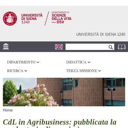
Salta al
contenuto
principale
UNIVERSITÀ DI SIENA 1240
Form di ricerca
Cerca
SEDE
DIPARTIMENTO
DIDATTICA
CORE FACILITIES
RICERCA
TERZA MISSIONE
LABORATORI
BIBLIOTECHE
SERVIZI
Tu sei qui
Home
CdL in Agribusiness: pubblicata la